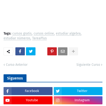
Tags:
cursos gratis
cursos online
estudiar algebra
estudiar números
TareaPlus
Curso Anterior
Siguiente Curso
Síguenos
Facebook
Twitter
Youtube
Instagram