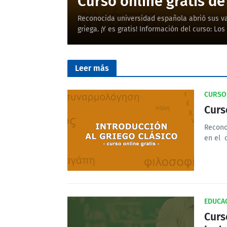
Curso online gratis de 
Reconocida universidad española abrió sus va
griega. ¡Y es gratis! Información del curso: Los
Leer más
CURSO
Curs
Recono
en el 
EDUCAC
Curs