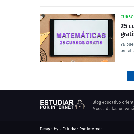
CURSO
25 c
grat
Ya pue
benefi
Blog educativo orient
Moocs de las univers
Design by - Estudiar Por Internet