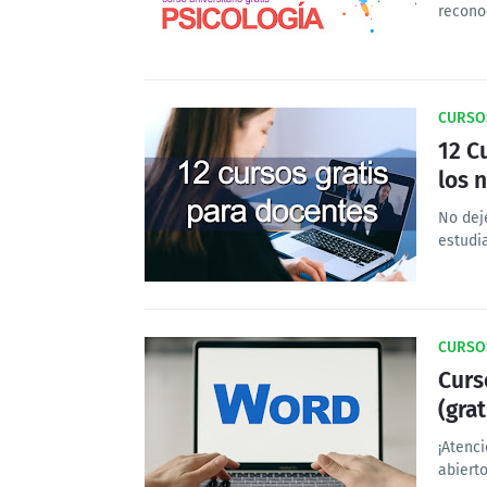
recono
CURSO
12 C
los 
No dej
estudi
CURSOS
Curs
(grat
¡Atenc
abiert