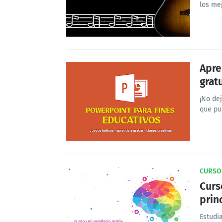
los me
Apre
grat
¡No de
que pu
CURSO
Curs
prin
Estudia