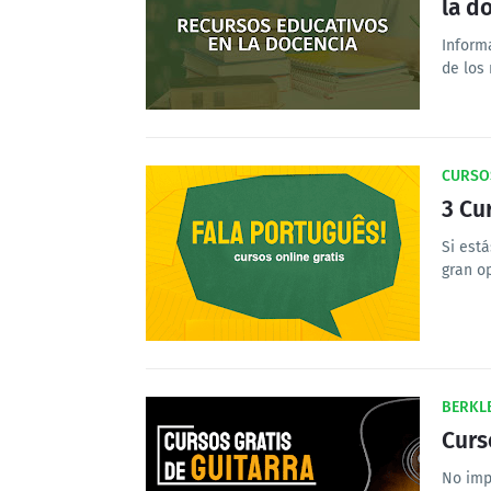
la d
Inform
de los
CURSO
3 Cu
Si est
gran o
BERKLE
Curso
No imp