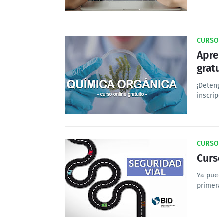
CURSO
Apre
grat
¡Deten
inscrip
CURSO
Curs
Ya pue
primer