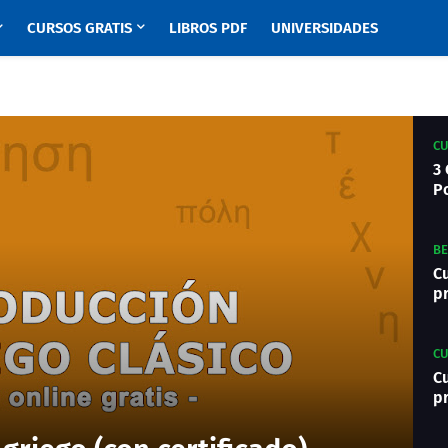
CURSOS GRATIS
LIBROS PDF
UNIVERSIDADES
CU
3 
P
BE
Cu
pr
CU
Cu
p